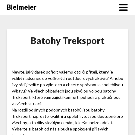
Skip
Bielmeier
to
content
Batohy Treksport
Nevíte, jaký dárek pořídit vašemu otci či příteli, který je
veliký nadšenec do veškerých outdoorových aktivit? A nebo
i vy rádi jezdíte po výletech a chcete správnou a spolehlivou
výbavu? Ve všech případech jsou skvělou volbou batohy
Treksport, které vám zajistí komfort, pohodlí a praktičnost
za všech situací.
Na rozdíl od jiných podobných batohů jsou
batohy
Treksport
naprosto kvalitní a spolehlivé. Jsou dostupné pro
všechny, a to díky skvělým cenám, kterým nelze odolat.
Vyberte si batoh od nás a buďte spokojeni při svých