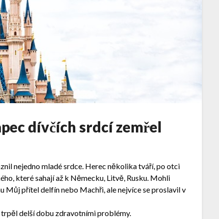
pec dívčích srdcí zemřel
nil nejedno mladé srdce. Herec několika tváří, po otci
ho, které sahají až k Německu, Litvě, Rusku. Mohli
 Můj přítel delfín nebo Machři, ale nejvíce se proslavil v
 trpěl delší dobu zdravotními problémy.