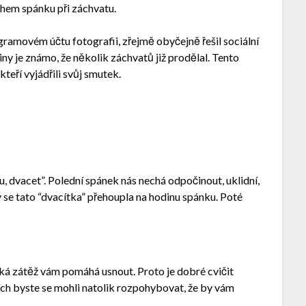
během spánku při záchvatu.
agramovém účtu fotografii, zřejmě obyčejně řešil sociální
ny je známo, že několik záchvatů již prodělal. Tento
teří vyjádřili svůj smutek.
, dvacet”. Polední spánek nás nechá odpočinout, uklidní,
by se tato “dvacítka” přehoupla na hodinu spánku. Poté
zická zátěž vám pomáhá usnout. Proto je dobré cvičit
ích byste se mohli natolik rozpohybovat, že by vám