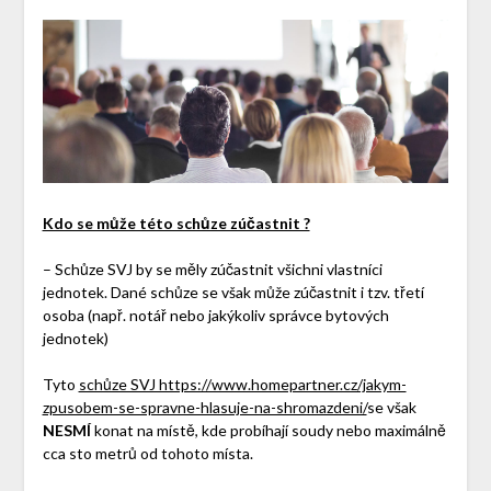
Kdo se může této schůze zúčastnit ?
– Schůze SVJ by se měly zúčastnit všichni vlastníci
jednotek. Dané schůze se však může zúčastnit i tzv. třetí
osoba (např. notář nebo jakýkoliv správce bytových
jednotek)
Tyto
schůze SVJ https://www.homepartner.cz/jakym-
zpusobem-se-spravne-hlasuje-na-shromazdeni/
se však
NESMÍ
konat na místě, kde probíhají soudy nebo maximálně
cca sto metrů od tohoto místa.