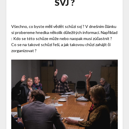
SVJ ?
Všechno, co byste měli vědět schůzi svj ? V dnešním článku
si probereme hnedka několik důležitých informací. Například
: Kdo se této schůze může nebo naopak musí zúčastnit ?
Co se na takové schůzi řeší, a jak takovou chůzi zahájit či
zorganizovat ?