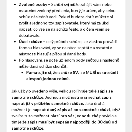
Zvolené osoby
– Schůzi svj může zahájit vámi nebo
ostatními zvolený předseda, který je určen, aby celou
schůzi následně vedl. Pokud budete chtít můžete si
zvolit a jednoho tzv. zapisovatele, který má za úkol
napsat, co vše se na schůzi řešilo, a o čem všem se
debatovalo.
Účel schůze
– celý průběh schůze, se vlastně provádí
formou hlasování, vy se na něco zeptáte a ostatní v
místnosti hlasují a píšou si dané body.
Po hlasování, se poté už jenom body sečtou a následně
může daná schůze skončit.
Pamatujte si, že schůze SVJ se MUSÍ uskutečnit
alespoň jednou ročně.
Jak už bylo uvedeno výše, velkou roli hraje také
zápis ze
samotné schůze
. Jednou z možností je si nechat
zápis
napsat již v průběhu samotné schůze.
Jako druhá
možnost je
napsat daný zápis až po samotné schůzi
, když
zvolíte tuto možnost
platí pro vás jednoduché
pravidlo a
tím je že
zápis musí být sepsán nejpozději do 30 dnů od
samotné schůze.