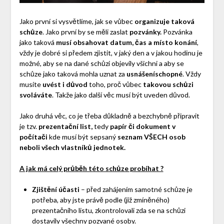
Jako první si vysvětlíme, jak se vůbec
organizuje taková
schůze
. Jako první by se měli zaslat
pozvánky.
Pozvánka
jako taková
musí obsahovat datum, čas a místo konání
,
vždy je dobré si předem zjistit, v jaký den a v jakou hodinu je
možné, aby se na dané schůzi objevily všichni a aby se
schůze jako taková mohla uznat za
usnášeníschopné
. Vždy
musíte
uvést i důvod
toho, proč vůbec
takovou schůzi
svoláváte
. Takže jako další věc musí být uveden důvod.
Jako druhá věc, co je třeba důkladně a bezchybně připravit
je tzv.
prezentační list,
tedy
papír či dokument v
počítači
kde musí být sepsaný
seznam VŠECH osob
neboli všech vlastníků jednotek.
A jak má celý průběh této schůze probíhat ?
Zjištění účasti
– před zahájením samotné schůze je
potřeba, aby jste právě podle (již zmíněného)
prezentačního listu, zkontrolovali zda se na schůzi
dostavily všechny pozvané osoby.