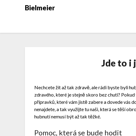
Skip
Bielmeier
to
content
Jde to i
Nechcete žít až tak zdravě, ale rádi byste byli hu
zdravého, které je stejně skoro bez chuti? Pokud
přípravků, které vám jistě zabere a dovede vás d
nenajdete, a tak využijte tu naši, která se těší obr
hubnutí nemusí být až tak těžké.
Pomoc, která se bude hodit