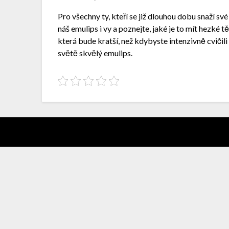
Pro všechny ty, kteří se již dlouhou dobu snaží s
náš
emulips
i vy a poznejte, jaké je to mít hezké t
která bude kratší, než kdybyste intenzivně cvičili 
světě skvělý emulips.