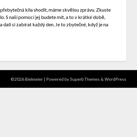
vé přebytečná kila shodit, máme skvělou zprávu. Zkuste
ělo. S naší pomocí jej budete mít, a to v krátké době,
a dali si zabírat každý den. Je to zbytečné, když je na
©2026 Bielmeier
| Powered by
SuperbThemes
& WordPress