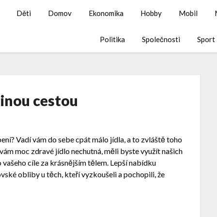
Děti
Domov
Ekonomika
Hobby
Mobil
Politika
Společnosti
Sport
 jinou cestou
bení? Vadí vám do sebe cpát málo jídla, a to zvláště toho
 vám moc zdravé jídlo nechutná, měli byste využít našich
o vašeho cíle za krásnějším tělem. Lepší nabídku
ovské obliby u těch, kteří vyzkoušeli a pochopili, že