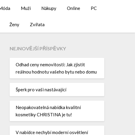
Móda
Muži
Nákupy
Online
PC
Ženy
Zvířata
NEJNOVĚJŠÍ PŘÍSPĚVKY
Odhad ceny nemovitosti: Jak zjistit
reálnou hodnotu vašeho bytu nebo domu
Šperk pro vaši nastávající
Neopakovatelná nabídka kvalitní
kosmetiky CHRISTINA je tu!
V nabídce nechybí moderní osvětlení