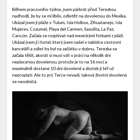
Během pracovního týdne, jsem párkrát před Terezkou
nadhodil, že by se mi líbilo, odletět na dovolenou do Mexika.
Ukázal jsem jí pláže v Tulum, Isla Holbox, Zihuatanejo, Isla
Mujeres, Cozumel, Playa del Carmen, Sayulita, La Paz,
Cancún. Začala se rozplývat nad mexickými fotkami z pláží.
Ukázal jsem jí i hotel, který jsem našel v nabídce cestovní
kanceláři a odlet by byl na začátku v dubnu. Terezka se
začala těšit, akorát si musí vzít v práci na několik dní
neplacenou dovolenou, protože je to na 16 nocí a
maximálně dostane 10 dní dovolené a zbytek jí šéf už
neproplatí. Ale to prý Terce nevadí, taková životní dovolená
se neodmítá.