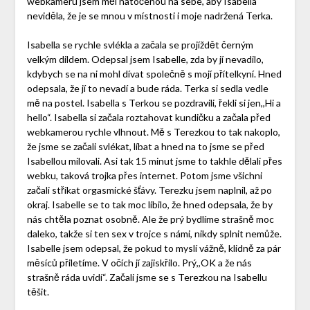
webkameru jsem měl natočenou na sebe, aby Isabella
neviděla, že je se mnou v místnosti i moje nadržená Terka.
Isabella se rychle svlékla a začala se projíždět černým
velkým dildem. Odepsal jsem Isabelle, zda by jí nevadilo,
kdybych se na ni mohl dívat společně s mojí přítelkyní. Hned
odepsala, že jí to nevadí a bude ráda. Terka si sedla vedle
mě na postel. Isabella s Terkou se pozdravili, řekli si jen,,Hi a
hello“. Isabella si začala roztahovat kundičku a začala před
webkamerou rychle vlhnout. Mě s Terezkou to tak nakoplo,
že jsme se začali svlékat, líbat a hned na to jsme se před
Isabellou milovali. Asi tak 15 minut jsme to takhle dělali přes
webku, taková trojka přes internet. Potom jsme všichni
začali stříkat orgasmické šťávy. Terezku jsem naplnil, až po
okraj. Isabelle se to tak moc líbilo, že hned odepsala, že by
nás chtěla poznat osobně. Ale že prý bydlíme strašně moc
daleko, takže si ten sex v trojce s námi, nikdy splnit nemůže.
Isabelle jsem odepsal, že pokud to myslí vážně, klidně za pár
měsíců přiletíme. V očích jí zajiskřilo. Prý,,OK a že nás
strašně ráda uvidí“. Začali jsme se s Terezkou na Isabellu
těšit.