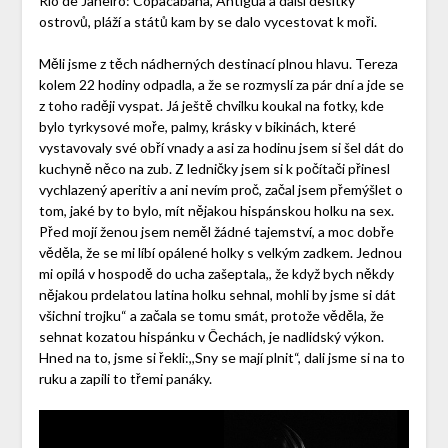
Rio de Janeiro: Copacabana, Antigua a další desítky
ostrovů, pláží a států kam by se dalo vycestovat k moři.
Měli jsme z těch nádherných destinací plnou hlavu. Tereza
kolem 22 hodiny odpadla, a že se rozmyslí za pár dní a jde se
z toho raději vyspat. Já ještě chvilku koukal na fotky, kde
bylo tyrkysové moře, palmy, krásky v bikinách, které
vystavovaly své obří vnady a asi za hodinu jsem si šel dát do
kuchyně něco na zub. Z ledničky jsem si k počítači přinesl
vychlazený aperitiv a ani nevím proč, začal jsem přemýšlet o
tom, jaké by to bylo, mít nějakou hispánskou holku na sex.
Před mojí ženou jsem neměl žádné tajemství, a moc dobře
věděla, že se mi líbí opálené holky s velkým zadkem. Jednou
mi opilá v hospodě do ucha zašeptala,, že když bych někdy
nějakou prdelatou latina holku sehnal, mohli by jsme si dát
všichni trojku“ a začala se tomu smát, protože věděla, že
sehnat kozatou hispánku v Čechách, je nadlidský výkon.
Hned na to, jsme si řekli:,,Sny se mají plnit“, dali jsme si na to
ruku a zapili to třemi panáky.