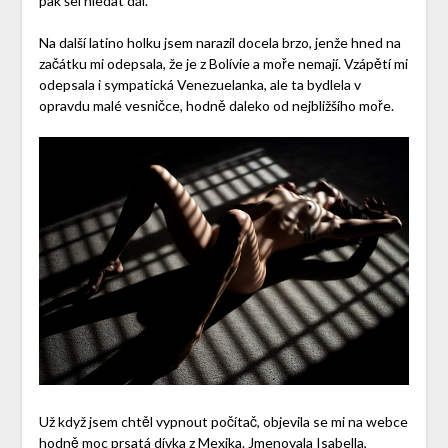
pak šel hledat dál.
Na další latino holku jsem narazil docela brzo, jenže hned na
začátku mi odepsala, že je z Bolívie a moře nemají. Vzápětí mi
odepsala i sympatická Venezuelanka, ale ta bydlela v
opravdu malé vesničce, hodně daleko od nejbližšího moře.
Už když jsem chtěl vypnout počítač, objevila se mi na webce
hodně moc prsatá dívka z Mexika. Jmenovala Isabella,