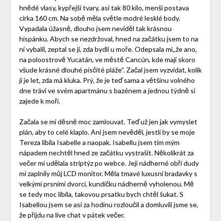
hnědé vlasy, kypřejší tvary, asi tak 80 kilo, menší postava
cirka 160 cm. Na sobě měla světle modré lesklé body.
Vypadala úžasně, dlouho jsem neviděl tak krásnou
hispánku. Abych se nezdržoval, hned na začátku jsem to na
ní vybalil, zeptal se jí, zda bydlí u moře. Odepsala mi,,že ano,
na poloostrově Yucatán, ve městě Cancún, kde mají skoro
všude krásné dlouhé písčité pláže“. Začal jsem vyzvídat, kolik
jí je let, zda má kluka. Prý, že je teď sama a většinu volného
dne tráví ve svém apartmánu s bazénem a jednou týdně si
zajede k moři.
Začala se mi děsně moc zamlouvat. Teď už jen jak vymyslet
plán, aby to celé klaplo. Ani jsem nevěděl, jestli by se moje
Tereza líbila Isabelle a naopak. Isabellu jsem tím mým
nápadem nechtěl hned ze začátku vystrašit. Několikrát za
večer mi udělala striptýz po webce. Její nádherné obří dudy
mi zaplnily můj LCD monitor. Měla tmavé luxusní bradavky s
velkými prsními dvorci, kundičku nádherně vyholenou. Mě
se tedy moc líbila, takovou prsatku bych chtěl šukat. S
Isabellou jsem se asi za hodinu rozloučil a domluvili jsme se,
že přijdu na live chat v pátek večer.