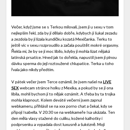
Večer, když jsme se s Terkou milovali, jsem jí u sexu v tom
nejlepším řekl, zda by jí dělalo dobře, kdybych jí šukal zezadu
a zezdola by jí lízala kundičku kozatá Mexičanka. Terku to
ještě víc v sexu rozproudilo a začala pouštět mokré orgasmy.
Řekla mi, že by se jí moc líbilo, kdyby jí mohla lízat nějaká
latinská prsatice. Hned jak to dořekla, napustil jsem jí plnou
dávku sperma do její roztoužené chlupatice. Terka u toho
řvala jako nikdy předtím.
V pátek večer jsem Terce oznámil, že jsem našel na
LIVE
SEX
webcam stránce holku z Mexika, a pokud by se jí ona
líbila, mohli bychom jí to nějak oznámit. A třeba by ta trojka
mohla klapnout. Kolem deváté večerní jsem zapnul
webkameru, přihlásil se na xxx porno chat a čekal, kdy se
připojí Isabella. V 20:30 se na webkameře Isa ukázala. Ten
den měla vlasy stažené do culíku, kožené kalhotky i
podprsenku a vypadala dost luxusně a šukézně. Moji