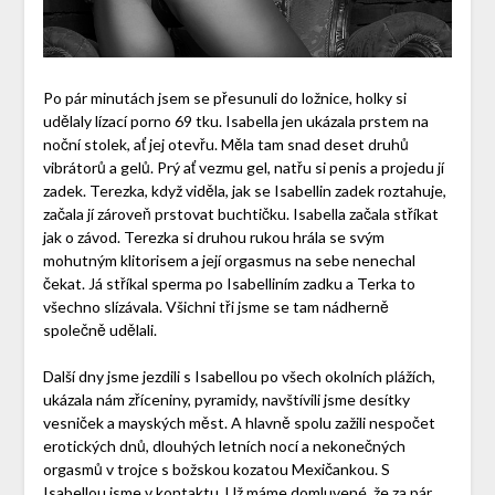
Po pár minutách jsem se přesunuli do ložnice, holky si
udělaly lízací porno 69 tku. Isabella jen ukázala prstem na
noční stolek, ať jej otevřu. Měla tam snad deset druhů
vibrátorů a gelů. Prý ať vezmu gel, natřu si penis a projedu jí
zadek. Terezka, když viděla, jak se Isabellin zadek roztahuje,
začala jí zároveň prstovat buchtičku. Isabella začala stříkat
jak o závod. Terezka si druhou rukou hrála se svým
mohutným klitorisem a její orgasmus na sebe nenechal
čekat. Já stříkal sperma po Isabelliním zadku a Terka to
všechno slízávala. Všichni tři jsme se tam nádherně
společně udělali.
Další dny jsme jezdili s Isabellou po všech okolních plážích,
ukázala nám zříceniny, pyramidy, navštívili jsme desítky
vesniček a mayských měst. A hlavně spolu zažili nespočet
erotických dnů, dlouhých letních nocí a nekonečných
orgasmů v trojce s božskou kozatou Mexičankou. S
Isabellou jsme v kontaktu. Už máme domluvené, že za pár