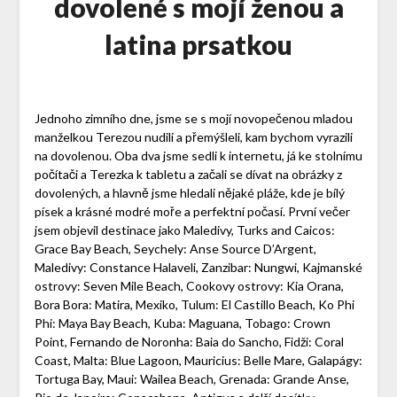
dovolené s mojí ženou a
latina prsatkou
Jednoho zimního dne, jsme se s mojí novopečenou mladou
manželkou Terezou nudili a přemýšleli, kam bychom vyrazili
na dovolenou. Oba dva jsme sedli k internetu, já ke stolnímu
počítači a Terezka k tabletu a začali se dívat na obrázky z
dovolených, a hlavně jsme hledali nějaké pláže, kde je bílý
písek a krásné modré moře a perfektní počasí. První večer
jsem objevil destinace jako Maledivy, Turks and Caicos:
Grace Bay Beach, Seychely: Anse Source D’Argent,
Maledivy: Constance Halaveli, Zanzibar: Nungwi, Kajmanské
ostrovy: Seven Mile Beach, Cookovy ostrovy: Kia Orana,
Bora Bora: Matira, Mexiko, Tulum: El Castillo Beach, Ko Phi
Phi: Maya Bay Beach, Kuba: Maguana, Tobago: Crown
Point, Fernando de Noronha: Baia do Sancho, Fidži: Coral
Coast, Malta: Blue Lagoon, Mauricius: Belle Mare, Galapágy:
Tortuga Bay, Maui: Wailea Beach, Grenada: Grande Anse,