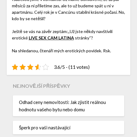
měsíců za ní přiletíme zas, ale to už budeme spát u ní v
apartmánu. Celý rok je v Cancúnu stabilní krásné počasí. No,
kdo by se netěšil?
Ještě se vás na závěr zeptám:,,Už jste někdy navštívili
erotické
LIVE SEX CAM LATINA
stránky“?
Na shledanou, čtenáři mých erotických povídek. Rsk.
3.6/5 - (11 votes)
NEJNOVĚJŠÍ PŘÍSPĚVKY
Odhad ceny nemovitosti: Jak zjistit reálnou
hodnotu vašeho bytu nebo domu
Šperk pro vaši nastávající