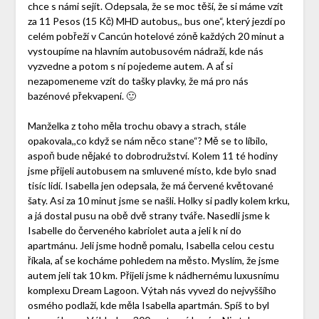
chce s námi sejít. Odepsala, že se moc těší, že si máme vzít
za 11 Pesos (15 Kč) MHD autobus,, bus one“, který jezdí po
celém pobřeží v Cancún hotelové zóně každých 20 minut a
vystoupíme na hlavním autobusovém nádraží, kde nás
vyzvedne a potom s ní pojedeme autem. A ať si
nezapomeneme vzít do tašky plavky, že má pro nás
bazénové překvapení. 🙂
Manželka z toho měla trochu obavy a strach, stále
opakovala,,co když se nám něco stane“? Mě se to líbilo,
aspoň bude nějaké to dobrodružství. Kolem 11 té hodiny
jsme přijeli autobusem na smluvené místo, kde bylo snad
tisíc lidí. Isabella jen odepsala, že má červené květované
šaty. Asi za 10 minut jsme se našli. Holky si padly kolem krku,
a já dostal pusu na obě dvě strany tváře. Nasedli jsme k
Isabelle do červeného kabriolet auta a jeli k ní do
apartmánu. Jeli jsme hodně pomalu, Isabella celou cestu
říkala, ať se kocháme pohledem na město. Myslím, že jsme
autem jeli tak 10 km. Přijeli jsme k nádhernému luxusnímu
komplexu Dream Lagoon. Výtah nás vyvezl do nejvyššího
osmého podlaží, kde měla Isabella apartmán. Spíš to byl