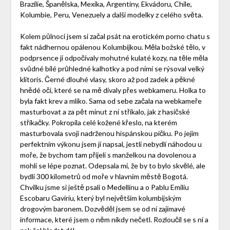
Brazílie, Španělska, Mexika, Argentiny, Ekvádoru, Chile,
Kolumbie, Peru, Venezuely a další modelky z celého světa.
Kolem půlnoci jsem si začal psát na erotickém porno chatu s
fakt nádhernou opálenou Kolumbijkou. Měla božské tělo, v
podprsence jí odpočívaly mohutné kulaté kozy, na těle měla
svůdné bílé průhledné kalhotky a pod nimi se rýsoval velký
klitoris. Černé dlouhé vlasy, skoro až pod zadek a pěkné
hnědé oči, které se na mě dívaly přes webkameru. Holka to
byla fakt krev a mlíko. Sama od sebe začala na webkameře
masturbovat a za pět minut z ní stříkalo, jak z hasičské
stříkačky. Pokropila celé kožené křeslo, na kterém
masturbovala svoji nadrženou hispánskou pičku. Po jejím
perfektním výkonu jsem jí napsal, jestli nebydlí náhodou u
moře, že bychom tam přijeli s manželkou na dovolenou a
mohli se lépe poznat. Odepsala mi, že by to bylo skvělé, ale
bydlí 300 kilometrů od moře v hlavním městě Bogotá.
Chvilku jsme si ještě psali o Medellínu a o Pablu Emiliu
Escobaru Gaviriu, který byl největším kolumbijským
drogovým baronem. Dozvěděl jsem se od ní zajímavé
informace, které jsem o něm nikdy nečetl. Rozloučil se s ní a