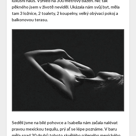
luxusní haus. Výhled na 300 metrový bazén. Nic tak
pěkného jsem v životě neviděl. Ukázala nám svůj byt, měla
tam 3 ložnice, 2 toalety, 2 koupelny, velký obývací pokoj a
balkonovou terasu.
Seděli jsme na bílé pohovce a Isabella nám začala nalévat
pravou mexickou tequilu, prý ať se lépe poznáme. V baru
měla snad 30 druhů tohoto skvělého páleného mexického