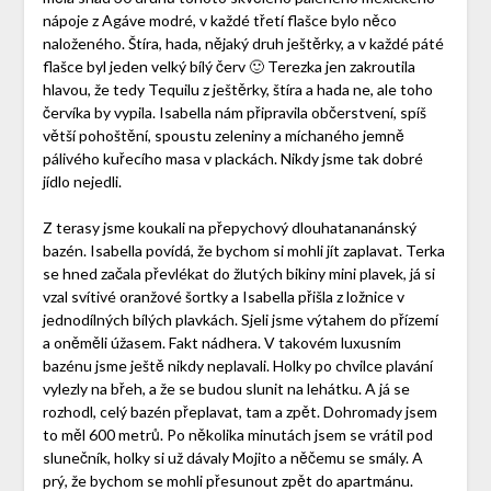
nápoje z Agáve modré, v každé třetí flašce bylo něco
naloženého. Štíra, hada, nějaký druh ještěrky, a v každé páté
flašce byl jeden velký bílý červ 🙂 Terezka jen zakroutila
hlavou, že tedy Tequilu z ještěrky, štíra a hada ne, ale toho
červíka by vypila. Isabella nám připravila občerstvení, spíš
větší pohoštění, spoustu zeleniny a míchaného jemně
pálivého kuřecího masa v plackách. Nikdy jsme tak dobré
jídlo nejedli.
Z terasy jsme koukali na přepychový dlouhatananánský
bazén. Isabella povídá, že bychom si mohli jít zaplavat. Terka
se hned začala převlékat do žlutých bikiny mini plavek, já si
vzal svítivé oranžové šortky a Isabella přišla z ložnice v
jednodílných bílých plavkách. Sjeli jsme výtahem do přízemí
a oněměli úžasem. Fakt nádhera. V takovém luxusním
bazénu jsme ještě nikdy neplavali. Holky po chvilce plavání
vylezly na břeh, a že se budou slunit na lehátku. A já se
rozhodl, celý bazén přeplavat, tam a zpět. Dohromady jsem
to měl 600 metrů. Po několika minutách jsem se vrátil pod
slunečník, holky si už dávaly Mojito a něčemu se smály. A
prý, že bychom se mohli přesunout zpět do apartmánu.