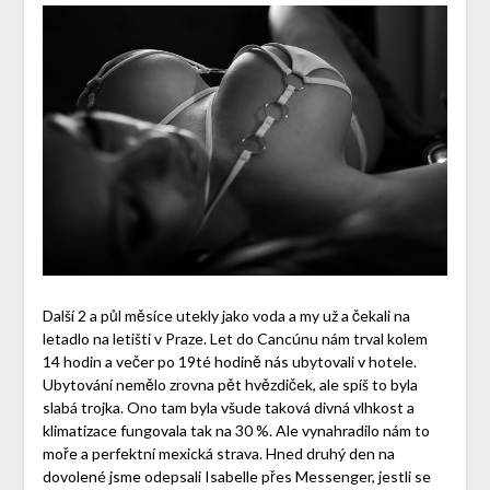
Další 2 a půl měsíce utekly jako voda a my už a čekali na
letadlo na letišti v Praze. Let do Cancúnu nám trval kolem
14 hodin a večer po 19té hodině nás ubytovali v hotele.
Ubytování nemělo zrovna pět hvězdiček, ale spíš to byla
slabá trojka. Ono tam byla všude taková divná vlhkost a
klimatizace fungovala tak na 30 %. Ale vynahradilo nám to
moře a perfektní mexická strava. Hned druhý den na
dovolené jsme odepsali Isabelle přes Messenger, jestli se