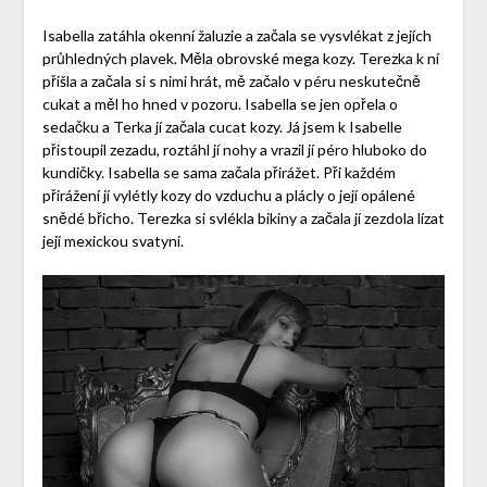
Isabella zatáhla okenní žaluzie a začala se vysvlékat z jejích
průhledných plavek. Měla obrovské mega kozy. Terezka k ní
přišla a začala si s nimi hrát, mě začalo v péru neskutečně
cukat a měl ho hned v pozoru. Isabella se jen opřela o
sedačku a Terka jí začala cucat kozy. Já jsem k Isabelle
přistoupil zezadu, roztáhl jí nohy a vrazil jí péro hluboko do
kundičky. Isabella se sama začala přirážet. Při každém
přirážení jí vylétly kozy do vzduchu a plácly o její opálené
snědé břicho. Terezka si svlékla bikiny a začala jí zezdola lízat
její mexickou svatyni.