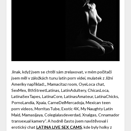
Jinak, když jsem se chtěl sám zrelaxovat, v mém počítači
jsem měl v záložkách tunu latin porn videí, mulatek z Jižní
Ameriky například:,, Mamacitaz room, OyeLoca chat,
SexMex, 8thStreetLatinas, LatinAdultery, ChicasLoca,
LatinaSexTapes, LatinaCore, LatinasAmateur, LatinaChicks,
PornoLandia, Xpaia, CarneDelMercadoja, Mexican teen
porn videos, MorritasTube, Exotic 4K, My Naughty Latin
Maid, Mamasijaya, Colegialasdeverdad, Xnalgas, Cnnamador
transexual kamery“. A hodně často jsem navštěvoval i
erotický chat
LATINA LIVE SEX CAMS
, kde byly holky z