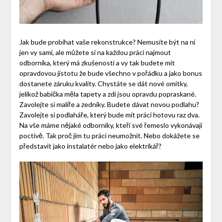
Jak bude probíhat vaše rekonstrukce? Nemusíte být na ní
jen vy sami, ale můžete si na každou práci najmout
odborníka, který má zkušenosti a vy tak budete mít
opravdovou jistotu že bude všechno v pořádku a jako bonus
dostanete záruku kvality. Chystáte se dát nové omítky,
jelikož babička měla tapety a zdi jsou opravdu popraskané.
Zavolejte si malíře a zedníky. Budete dávat novou podlahu?
Zavolejte si podlaháře, který bude mít práci hotovu raz dva.
Na vše máme nějaké odborníky, kteří své řemeslo vykonávají
poctivě. Tak proč jim tu práci neumožnit. Nebo dokážete se
představit jako instalatér nebo jako elektrikář?