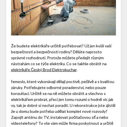
Že budete elektrikáře určitě potřebovat? Už jen kvůli vaší
bezpečnosti a bezpečnosti rodiny? Děláte naprosto
správné rozhodnutí. Protože můžete předejít různým
nástrahám co se týče elektriky. Co se takhle obrátit na
elektrikáře Český Brod Elektrokuchar
.
řemeslo, které vykonávají dělají poctivě, pečlivě a s kvalitou
záruky. Potřebujete odborné poradenství, nebo pouze
konzultaci. Určitě se na ně můžete obrátit a všechno s
elektrikářem probrat, přeci jen tomu rozumí o hodně víc jak
vy, tak je dobré si nechat poradit. U rekonstrukce jste zjistili
že u domu bude potřeba udělat komplet nové rozvody?
Zapojit anténu do TV, instalovat počítačovou síť a nebo
videotelefony? To vše vám může firma poskytnout a určitě