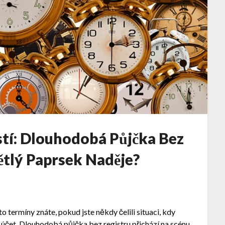
tí: Dlouhodobá Půjčka Bez
ětlý Paprsek Naděje?
to termíny znáte, pokud jste někdy čelili situaci, kdy
na účet. Dlouhodobá půjčka bez registru přichází na scénu