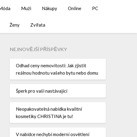
Móda
Muži
Nákupy
Online
PC
Ženy
Zvířata
NEJNOVĚJŠÍ PŘÍSPĚVKY
Odhad ceny nemovitosti: Jak zjistit
reálnou hodnotu vašeho bytu nebo domu
Šperk pro vaši nastávající
Neopakovatelná nabídka kvalitní
kosmetiky CHRISTINA je tu!
V nabídce nechybí moderní osvětlení