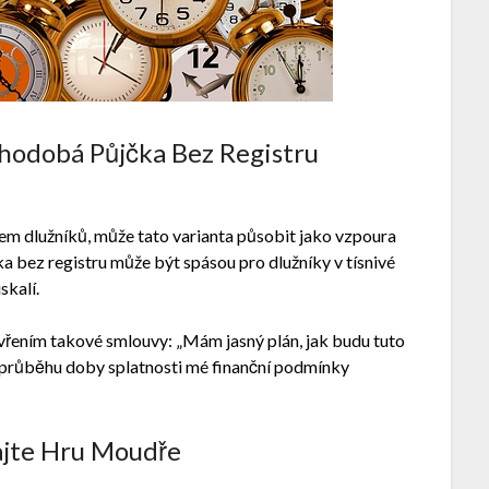
uhodobá Půjčka Bez Registru
trem dlužníků, může tato varianta působit jako vzpoura
čka bez registru může být spásou pro dlužníky v tísnivé
skalí.
avřením takové smlouvy: „Mám jasný plán, jak budu tuto
v průběhu doby splatnosti mé finanční podmínky
ajte Hru Moudře