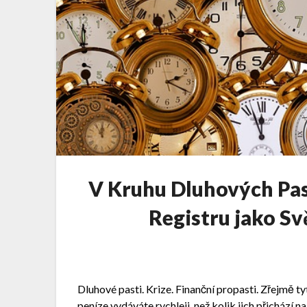
V Kruhu Dluhových Pas
Registru jako Sv
Dluhové pasti. Krize. Finanční propasti. Zřejmě ty
peníze vydáváte rychleji, než kolik jich přichází 