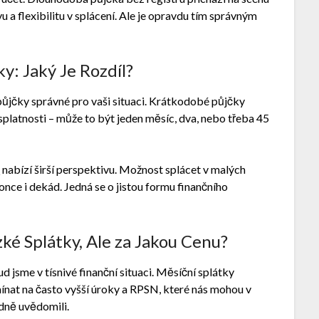
vu a flexibilitu v splácení. Ale je opravdu tím správným
: Jaký Je Rozdíl?
ůjčky správné pro vaši situaci. Krátkodobé půjčky
splatnosti – může to být jeden měsíc, dva, nebo třeba 45
u
nabízí širší perspektivu. Možnost splácet v malých
nce i dekád. Jedná se o jistou formu finančního
é Splátky, Ale za Jakou Cenu?
d jsme v tísnivé finanční situaci. Měsíční splátky
ínat na často vyšší úroky a RPSN, které nás mohou v
dně uvědomili.