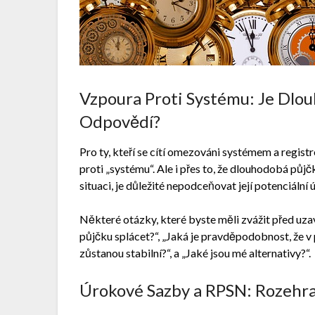
Vzpoura Proti Systému: Je Dlo
Odpovědí?
Pro ty, kteří se cítí omezováni systémem a regis
proti „systému“. Ale i přes to, že dlouhodobá půj
situaci, je důležité nepodceňovat její potenciální ú
Některé otázky, které byste měli zvážit před uz
půjčku splácet?“, „Jaká je pravděpodobnost, že 
zůstanou stabilní?“, a „Jaké jsou mé alternativy?“.
Úrokové Sazby a RPSN: Rozehr