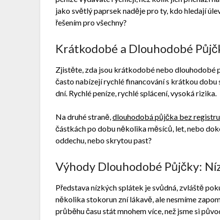
jako světlý paprsek naděje pro ty, kdo hledají úle
řešením pro všechny?
Krátkodobé a Dlouhodobé Půjčky
Zjistěte, zda jsou krátkodobé nebo dlouhodobé p
často nabízejí rychlé financování s krátkou dobu 
dní. Rychlé peníze, rychlé splácení, vysoká rizika.
Na druhé straně,
dlouhodobá půjčka bez registr
částkách po dobu několika měsíců, let, nebo doko
oddechu, nebo skrytou past?
Výhody Dlouhodobé Půjčky: Nízk
Představa nízkých splátek je svůdná, zvláště poku
několika stokorun zní lákavě, ale nesmíme zapom
průběhu času stát mnohem více, než jsme si půvo